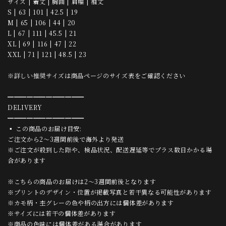
サイズ | 着丈 | 胸囲 | 肩幅 | 袖丈
S | 63 | 101 | 42.5 | 19
M | 65 | 106 | 44 | 20
L | 67 | 111 | 45.5 | 21
XL | 69 | 116 | 47 | 22
XXL | 71 | 121 | 48.5 | 23
※詳しい推奨サイズは商品ページのサイズ表をご確認ください
━━━━━━━━━━━━
DELIVERY
━━━━━━━━━━━━
▪ この商品のお届け目安:
ご注文から2〜3週間前後で海外より発送
※ご注文が殺到した際や、検品状況、配送遅延等でプラス数日かかる場
合があります
※こちらの商品のお届けは2〜3週間前後となります
※プリントのデザイン・位置が掲載写真と若干異なる可能性があります
※カモ柄・杢グレーの色や柄の出方には個体差があります
※サイズには若干の個体差があります
※商品の色味には個体差がある場合があります