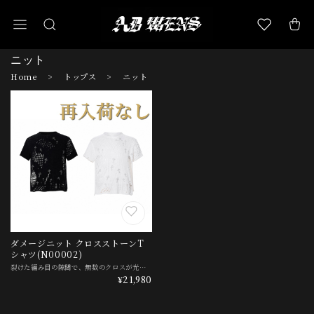
ニット
Home
トップス
ニット
ダメージニット クロスストーンT
シャツ(N00002)
裂けた編み目の隙間で、無数のクロスが光る。 ━━━━━━━━━━━━ サイズ相談・交換のご依頼は公式LINEから(初回5%OFF) ━━━━━━━━━━━━ サイズ選びに迷ったら、購入前にご相談ください。 交換のご依頼もこちらから承ります。 ▼お気軽にお声がけください▼ https://l.omct.jp/2006632232-Ex9Ye0xv ADWENSが世界市場から直接選んだ、この一枚。 各サイズ限定数のみのご用意です。 量産品では出せないデザインを手の届く価格で届けます。 【ダメージニット×ストーンクロス＝退廃の煌めき】 全体に走る、大胆なクラッシュダメージ。 編み目が裂け、肌が覗く退廃的な表情です。 散りばめられた、ラインストーンのクロス。 荒れた編地の上で、小さく確かに光ります。 肩を落とした、ゆったりとしたシルエット。 半袖で軽やかに、一枚でも重ね着でも。 漆黒のブラックと、清潔なホワイト。 同じデザインでも、印象が大きく変わる2色です。 ■ このアイテムがハマる人 ・ダメージで退廃的なムードを出したい人 ・ストーンの煌めきを効かせたい人 ・重ね着で肌見せを調整したい人 無地のニットTは、どこにでもあります。 でもこの一枚の価値は、クラッシュダメージとストーンクロスが同居する、退廃と煌めきのバランスにあります。 今回限りの入荷です。 ▼ SIZE GUIDE(実寸cm) サイズ｜着丈｜肩幅｜身幅｜袖丈 S ｜59.5｜50｜57｜18 M ｜61｜51｜59｜18 L ｜62.5｜52｜61｜19 XL｜64｜53｜63｜19 ※身幅は平置きの片側寸法です。一周は約2倍になります。 ※肩の落ちたゆったりシルエットです。 【カラー展開】 ブラック / ホワイト ▼ DELIVERY ご注文から2〜3週間前後で海外より発送 ※ご注文が殺到した際や、検品状況、配送遅延等でプラス数日かかる場合があります ▼ 注意事項 ※ダメージ加工のため、穴の位置・大きさは一枚ごとに異なります。 ※ダメージ部分は引っかかりやすいため、着脱時にご注意ください。 ※編地が粗く、肌が透ける仕様です。インナーの着用を推奨します。 ※洗濯は裏返し・ネット使用を推奨します（ストーンの脱落防止）。 ※こちらの商品のお届けは2〜3週間前後となります。 ※今回限りの入荷となります。再入荷予定はありません。 #¥20,000〜 #〜S/〜23cm #M/24cm24.5cm #L/25cm25.5cm #XL/26cm26.5cm
¥21,980