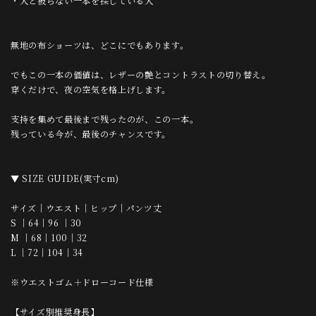
・人と被らない一本を探している人
無地の布ショーツは、どこにでもあります。
でもこの一本の価値は、レザーの艶とコントラストの切り替え。
穿くだけで、夜の空気を格上げします。
支持を集めて最後まで残ったのが、この一本。
残っている今が、最後のチャンスです。
▼ SIZE GUIDE(実寸cm)
サイズ｜ウエスト｜ヒップ｜パンツ丈
S ｜64｜96 ｜30
M ｜68｜100｜32
L ｜72｜104｜34
※ウエストゴム＋ドローコード仕様
【サイズ別推奨身長】