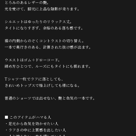
とろみのあるレザーの艶。
光を受けて、脚元に上品な陰影が走ります。
シルエットはゆったりのリラックス丈。
タイトになりすぎず、余裕のある落ち感です。
裾の内側からのぞくコントラストの切り替え。
一本で奥行きのある、計算された抜け感が出ます。
ウエストはゴム＋ドローコード。
締め方ひとつで、ルーズにもタイトにも振れます。
Tシャツ一枚でラフに落としても、
きれいめトップスで格上げしても様になる。
普通のショーツでは出せない、艶と色気の一本です。
■ このアイテムがハマる人
・足元から色気を効かせたい人
・ラフさの中に上質感を出したい人