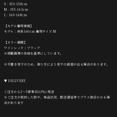
S : 150-158cm
M : 155-163cm
L : 160-168cm
【モデル着用情報】
モデル：身長160cm 着用サイズ M
【カラー展開】
ワインレッド / ブラック
※掲載画像の色味を基準にしています。
※平置き実寸のため、測り方により若干の誤差が出る場合があります。
▼ DELIVERY
ご注文から2〜5営業日以内に発送
※ご注文が殺到した際や、検品状況、配送遅延等でプラス数日かかる場
合があります