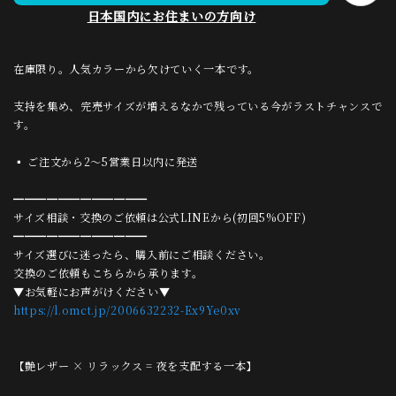
日本国内にお住まいの方向け
在庫限り。人気カラーから欠けていく一本です。
支持を集め、完売サイズが増えるなかで残っている今がラストチャンスで
す。
▪ ご注文から2〜5営業日以内に発送
━━━━━━━━━━━━
サイズ相談・交換のご依頼は公式LINEから(初回5%OFF)
━━━━━━━━━━━━
サイズ選びに迷ったら、購入前にご相談ください。
交換のご依頼もこちらから承ります。
▼お気軽にお声がけください▼
https://l.omct.jp/2006632232-Ex9Ye0xv
【艶レザー × リラックス = 夜を支配する一本】