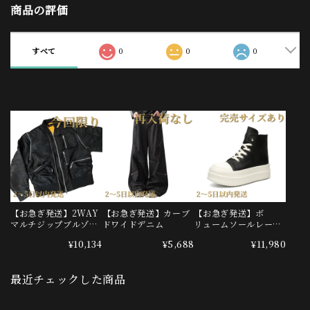
商品の評価
すべて
0
0
0
【お急ぎ発送】2WAY
【お急ぎ発送】カーブ
【お急ぎ発送】ボ
マルチジップブルゾン
ドワイドデニム
リュームソールレース
(OU00016)
アップブーツ(SHS00
¥10,134
¥5,688
¥11,980
001)
最近チェックした商品