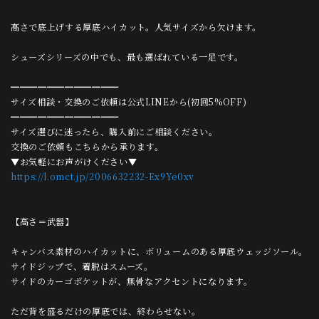
高さで底上げする厚底ハイカット。人気サイズから欠けます。
シューズシリーズの中でも、最も選ばれている一足です。
━━━━━━━━━━━━
サイズ相談・交換のご依頼は公式LINEから(初回5%OFF)
━━━━━━━━━━━━
サイズ選びに迷ったら、購入前にご相談ください。
交換のご依頼もこちらから承ります。
▼お気軽にお声がけください▼
https://l.omct.jp/2006632232-Ex9Ye0xv
【高さ＝武器】
キャンバス素材のハイカットに、ボリュームのある厚底ウェッジソール。
サイドジップで、着脱はスムーズ。
サイドのカーゴポケットが、無骨なアクセントになります。
ただ背を盛るだけの厚底では、終わらせない。