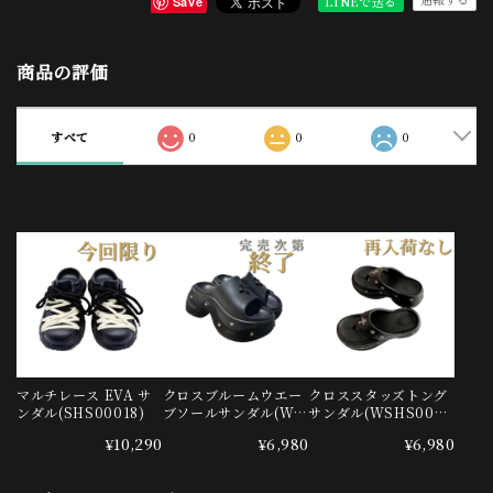
LINEで送る
Save
商品の評価
すべて
0
0
0
マルチレース EVA サ
クロスブルームウエー
クロススタッズトング
ンダル(SHS00018)
ブソールサンダル(WS
サンダル(WSHS0000
HS00006)
7)
¥10,290
¥6,980
¥6,980