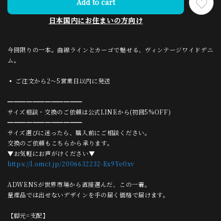
Add to cart
日本国内にお住まいの方向け
今回限りの一本。曲線ラインとカーゴで魅せる、ヴィンテージワイドデニ
ム。
▪ ご注文から2〜5営業日以内に発送
━━━━━━━━━━━━
サイズ相談・交換のご依頼は公式LINEから(初回5%OFF)
━━━━━━━━━━━━
サイズ選びに迷ったら、購入前にご相談ください。
交換のご依頼もこちらから承ります。
▼お気軽にお声がけください▼
https://l.omct.jp/2006632232-Ex9Ye0xv
ADWENSが世界市場から直接選んだ、この一着。
量産品では出せないデザインを手の届く価格で届けます。
【脚元=支配】