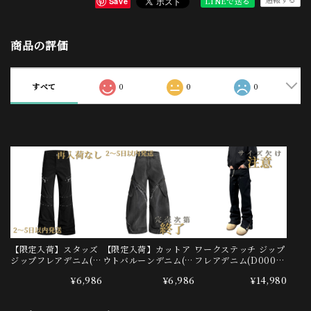
LINEで送る
Save
商品の評価
すべて
0
0
0
【限定入荷】スタッズ
【限定入荷】カットア
ワークステッチ ジップ
ジップフレアデニム(O
ウトバルーンデニム(O
フレアデニム(D0001
R-H6610)
R-5778)
4)
¥6,986
¥6,986
¥14,980