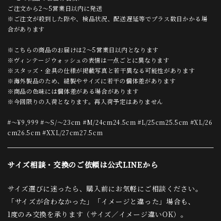
ご注文から2〜5営業日以内に発送
※ご注文が殺到した際や、検品状況、配送遅延等でプラス数日かかる場
合があります
※こちらの商品のお届けは2〜5営業日以内となります
※ヴィンテージウォッシュの表情は一点ごとに異なります
※スタッズ・金具の仕様が掲載写真と若干異なる可能性があります
※海外製品のため、縫製やサイズに若干の個体差があります
※商品の色味には個体差がある場合があります
※今回限りの入荷となります。再入荷予定はありません
#〜¥9,999 #〜S/〜23cm #M/24cm24.5cm #L/25cm25.5cm #XL/26
cm26.5cm #XXL/27cm27.5cm
サイズ相談・交換のご依頼は公式LINEから
サイズ選びに迷ったら、購入前にお気軽にご相談ください。
「サイズが合わなかった」「イメージと違った」場合も、
1度のみ交換を承ります（サイズ／イメージ違いOK）。