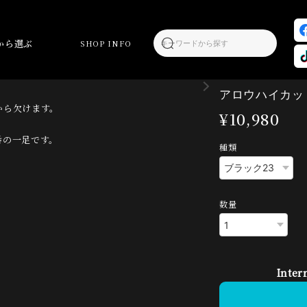
から選ぶ
SHOP INFO
アロウハイカット
から欠けます。
¥10,980
番の一足です。
種類
数量
Inter