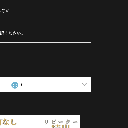
し等が
確認ください。
0