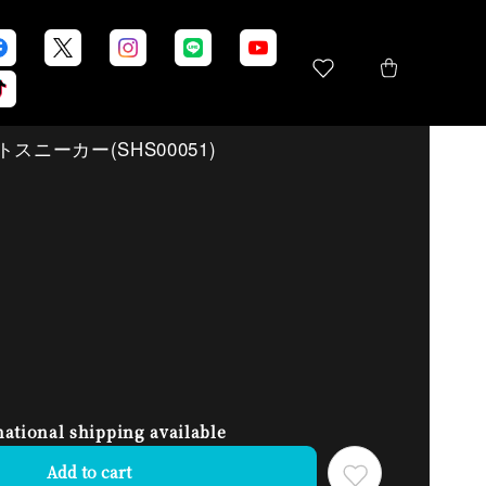
スニーカー(SHS00051)
national shipping available
Add to cart