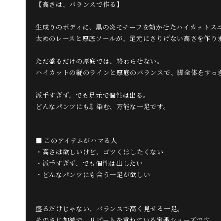
【高さは、バランスで作る】
生成りのボディに、黒の炎モチーフを効かせたハイカットス
太めのレースと厚底ソールが、足元にさりげない高さを作り
ただ盛るだけの厚底では、終わらせない。
ハイカットの縦のラインと厚底のバランスで、脚全体をすっ
派手すぎず、でも足元で個性は出る。
どんなパンツにも馴染む、万能な一足です。
■ このアイテムがハマる人
・高さは欲しいけど、ゴツくはしたくない
・派手すぎず、でも個性は出したい
・どんなパンツにも合う一足が欲しい
盛るだけじゃない、バランスで高く見せる一足。
そのさじ加減で、リピートを重ねている定番シューズです。