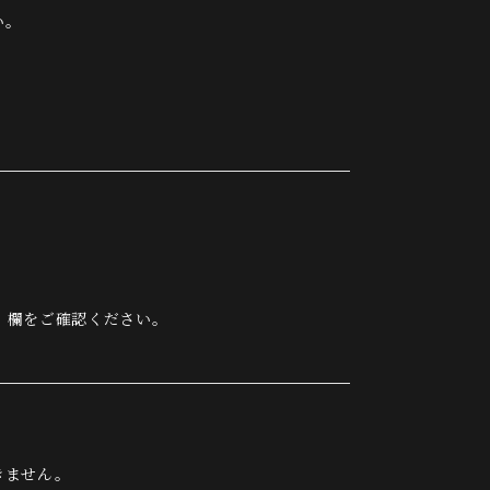
い。
、
Y」欄をご確認ください。
きません。