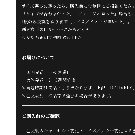
サイズ選びに迷ったら、購入前にお気軽にご相談くださ
「サイズが合わなかった」「イメージと違った」場合も
1度のみ交換を承ります（サイズ／イメージ違いOK）。
画面右下のLINEマークからどうぞ。
＜友だち追加で初回5%OFF＞
お届けについて
・国内発送：3〜5営業日
・海外発送：2〜3週間前後
※発送時期は商品により異なります。上記「DELIVER
※注文殺到・検品等で延びる場合があります。
ご購入前のご確認
・注文後のキャンセル・変更・サイズ／カラー変更はで