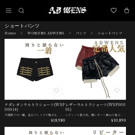
ショートパンツ
Home
WOMENS ADWENS
パンツ
ショートパンツ
ナポレオンウルトラショーツ(WSP
レザーウルトラショーツ(WSP000
00014)
01)
今回限りの一着。金糸ブレイドで魅せる、ナポレオンショートデニム。 ━━━━━━━━━━━━ サイズ相談・交換のご依頼は公式LINEから(初回5%OFF) ━━━━━━━━━━━━ サイズ選びに迷ったら、購入前にご相談ください。 交換のご依頼もこちらから承ります。 ▼お気軽にお声がけください▼ https://l.omct.jp/2006632232-Ex9Ye0xv ADWENSが世界市場から直接選んだ、この一着。 量産品では出せないデザインを手の届く価格で届けます。 【脚＋装飾＝主役】 シンプルなショートで、終わらせない。 フロントを飾る金糸のブレイド刺繍が、脚元に華やぎと色気を添えます。 左右対称に走る、ナポレオン風のコード装飾。 効かせた、ゴールドのボールボタン。 脚を長く見せる、ローライズの超ショート丈。 ■ このアイテムがハマる人 ・脚を長く、きれいに見せたい ・甘さより、モードな色気で魅せたい ・人と被らない主役級の一着が欲しい 一本で、主役になる。 今回限りの入荷、サイズによっては即完売です。 ━━━━━━━━━━━━ SIZE GUIDE ━━━━━━━━━━━━ ※デニム地・小さめの作りです。伸縮は控えめ。ゆったり履きたい方は1サイズアップ推奨。 ※実寸(cm)・若干の個体差があります 【サイズ別推奨(体重目安)】 XS :〜40kg S :40-45kg M :45-53kg L :53-58kg XL :58kg〜 ※小さめの作りのため、迷ったら公式LINEへ。早見表もご確認ください。 【サイズ詳細(cm)】 サイズ | ウエスト | ヒップ | 太もも | 裾周り | 総丈 XS | 70 | 88 | 55.5 | 53 | 23 S | 74 | 92 | 57.5 | 55 | 24.5 M | 78 | 96 | 59.5 | 57 | 25 L | 82 | 100 | 61.5 | 59 | 25.5 XL | 86 | 104 | 63.5 | 61 | 26 ━━━━━━━━━━━━ DELIVERY ━━━━━━━━━━━━ ▪ この商品のお届け目安: ご注文から2〜3週間前後で海外より発送 ※ご注文が殺到した際や、検品状況、配送遅延等でプラス数日かかる場合があります ※こちらの商品のお届けは2〜3週間前後となります ※金糸・刺繍・ボタンの仕様が掲載写真と若干異なる可能性があります ※海外製品のため、縫製やサイズに若干の個体差があります ※商品の色味には個体差がある場合があります ※今回限りの入荷となります。再入荷予定はありません #¥10,000〜 #〜S/〜23cm #M/24cm24.5cm #L/25cm25.5cm #XL/26cm26.5cm
レディース最人気。艶レザー×重ねで格上げする、レザーショーツ。 ━━━━━━━━━━━━ サイズ相談・交換のご依頼は公式LINEから(初回5%OFF) ━━━━━━━━━━━━ サイズ選びに迷ったら、購入前にご相談ください。 交換のご依頼もこちらから承ります。 ▼お気軽にお声がけください▼ https://l.omct.jp/2006632232-Ex9Ye0xv 【レザー×重ね＝格上げ】 シンプルなショートで、終わらせない。 艶めくレザーの質感と、裾から覗く生成りのレイヤードが、脚元を一気に格上げします。 上品な光沢の、フェイクレザー。 色を切り替えた、二重レイヤードの裾。 締め付けない、ゴム＋ドローコードのイージーウエスト。 ■ このアイテムがハマる人 ・楽なのに、色気と抜け感で魅せたい ・シンプルを一段格上げしたい ・人と被らない一本が欲しい レディース最人気につき、人気サイズから欠けが出ています。 欲しいサイズがある今がタイミングです。 ━━━━━━━━━━━━ SIZE GUIDE ━━━━━━━━━━━━ ※ゴム＋ドローコードのイージーウエスト。身長を基準にお選びください。 ※実寸(cm)・若干の個体差があります 【カラー展開】 ・ブラック ・レッド 【サイズ別推奨身長(目安)】 S :〜157cm M :155-163cm L :162cm〜 ※体重・体型により前後します。迷ったら公式LINEへ。 【サイズ詳細(cm)】 サイズ | ウエスト | ヒップ | パンツ丈 S | 64 | 96 | 30 M | 68 | 100 | 32 L | 72 | 104 | 34 ━━━━━━━━━━━━ DELIVERY ━━━━━━━━━━━━ ▪ この商品のお届け目安: ご注文から2〜3週間前後で海外より発送 ※ご注文が殺到した際や、検品状況、配送遅延等でプラス数日かかる場合があります ※こちらの商品のお届けは2〜3週間前後となります ※紐のデザインが掲載写真のものとは異なる可能性があります(ADWENSロゴ仕様) ※レザーは合成皮革です。表情は一点ごとに異なります ※海外製品のため、縫製やサイズに若干の個体差があります ※商品の色味には個体差がある場合があります #¥10,000〜 #〜S/〜23cm #M/24cm24.5cm #L/25cm25.5cm
¥18,980
¥10,890