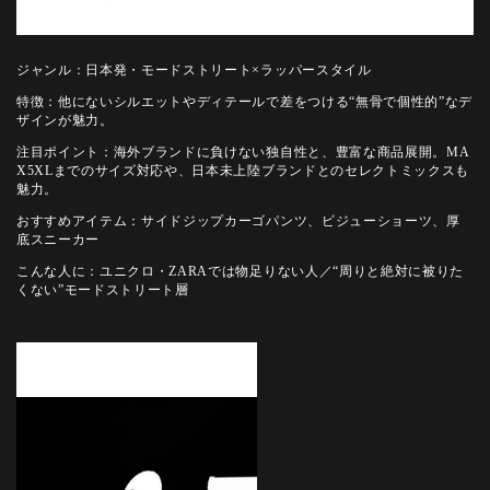
ジャンル：日本発・モードストリート×ラッパースタイル
特徴：他にないシルエットやディテールで差をつける“無骨で個性的”なデ
ザインが魅力。
注目ポイント：海外ブランドに負けない独自性と、豊富な商品展開。MA
X5XLまでのサイズ対応や、日本未上陸ブランドとのセレクトミックスも
魅力。
おすすめアイテム：サイドジップカーゴパンツ、ビジューショーツ、厚
底スニーカー
こんな人に：ユニクロ・ZARAでは物足りない人／“周りと絶対に被りた
くない”モードストリート層