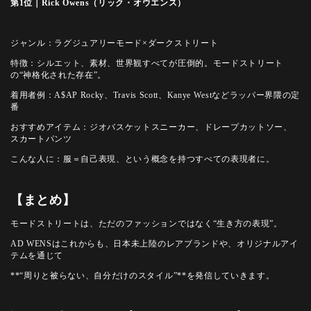
第1位｜Rick Owens（リック・オウエンス）
ジャンル：ラグジュアリーモード×ダークストリート
特徴：シルエット、素材、世界観すべてが圧倒的。モードストリート
の“神格化された存在”。
着用者例：A$AP Rocky、Travis Scott、Kanye Westなどラッパー界隈の定
番
おすすめアイテム：ジオバスケットスニーカー、ドレープカットソー、
スカートパンツ
こんな人に：服＝自己表現、という概念を持つすべての表現者に。
【まとめ】
モードストリートは、ただのファッションではなく“生き方の表現”。
AD WENSはこれからも、日本未上陸のレアブランドや、オリジナルアイ
テムを通じて
**“周りと被らない、自分だけのスタイル”**を発信していきます。