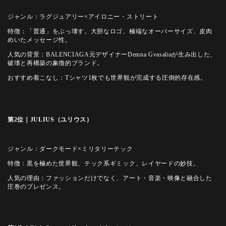
ジャンル：ラグジュアリー×アイロニー・ストリート
特徴：「普通」をぶっ壊す。大胆なロゴ、極端なオーバーサイズ、皮肉
めいたメッセージ性。
人気の背景：BALENCIAGA元デザイナーDemna Gvasaliaが生み出した、
破壊と再構築の象徴的ブランド。
おすすめ着こなし：Tシャツ1枚でも世界観が完成する圧倒的存在感。
第2位｜JULIUS（ユリウス）
ジャンル：ダークモード×ミリタリーテック
特徴：黒を極めた世界観、テック系ギミック、レイヤードの妙技。
人気の理由：ファッションだけでなく、アート・音楽・映像と融合した
圧巻のプレゼンス。